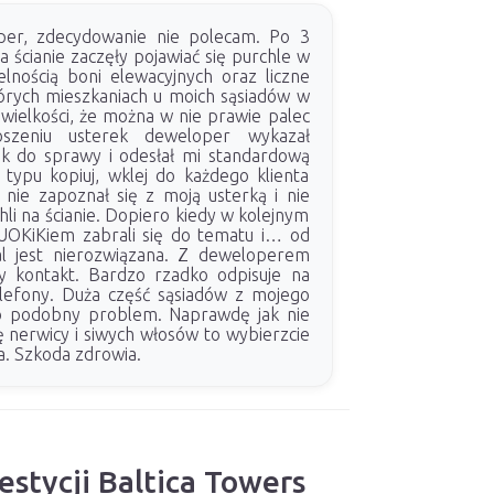
per, zdecydowanie nie polecam. Po 3
a ścianie zaczęły pojawiać się purchle w
elnością boni elewacyjnych oraz liczne
tórych mieszkaniach u moich sąsiadów w
 wielkości, że można w nie prawie palec
oszeniu usterek deweloper wykazał
k do sprawy i odesłał mi standardową
ypu kopiuj, wklej do każdego klienta
nie zapoznał się z moją usterką i nie
chli na ścianie. Dopiero kiedy w kolejnym
UOKiKiem zabrali się do tematu i… od
l jest nierozwiązana. Z deweloperem
y kontakt. Bardzo rzadko odpisuje na
elefony. Duża część sąsiadów z mojego
o podobny problem. Naprawdę jak nie
ę nerwicy i siwych włosów to wybierzcie
. Szkoda zdrowia.
estycji Baltica Towers