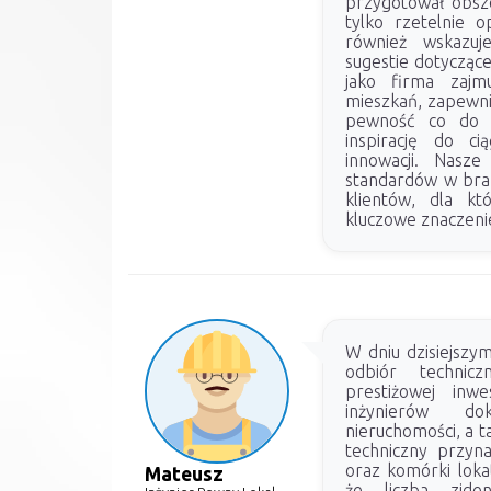
przygotował obsze
tylko rzetelnie o
również wskazuj
sugestie dotyczące
jako firma zajmu
mieszkań, zapewni
pewność co do ja
inspirację do ci
innowacji. Nasze
standardów w bra
klientów, dla kt
kluczowe znaczeni
W dniu dzisiejszy
odbiór technic
prestiżowej inwe
inżynierów do
nieruchomości, a 
techniczny przyn
oraz komórki loka
Mateusz
że liczba ziden