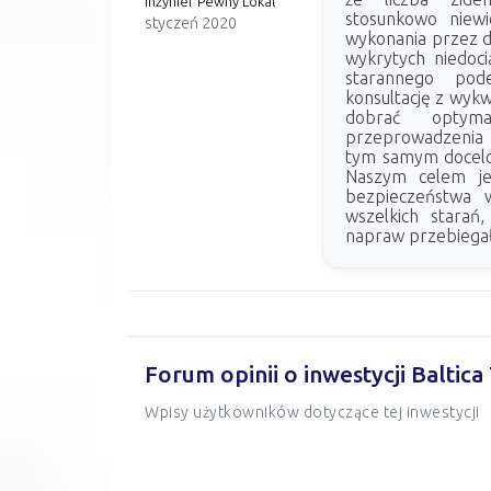
Inżynier Pewny Lokal
stosunkowo niewi
styczeń 2020
wykonania przez d
wykrytych niedoci
starannego pod
konsultację z wykw
dobrać optym
przeprowadzenia
tym samym docelow
Naszym celem je
bezpieczeństwa
wszelkich starań
napraw przebiegał 
Forum opinii o inwestycji Baltic
Wpisy użytkowników dotyczące tej inwestycji