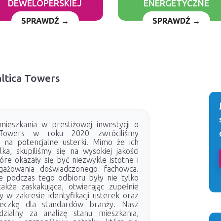
DEWELOPERSKIEJ
ENERGETYCZNE
SPRAWDŹ →
SPRAWDŹ →
altica Towers
ieszkania w prestiżowej inwestycji o
 Towers w roku 2020 zwróciliśmy
 na potencjalne usterki. Mimo że ich
lka, skupiliśmy się na wysokiej jakości
re okazały się być niezwykle istotne i
gażowania doświadczonego fachowca.
 podczas tego odbioru były nie tylko
także zaskakujące, otwierając zupełnie
w zakresie identyfikacji usterek oraz
eczkę dla standardów branży. Nasz
dzialny za analizę stanu mieszkania,