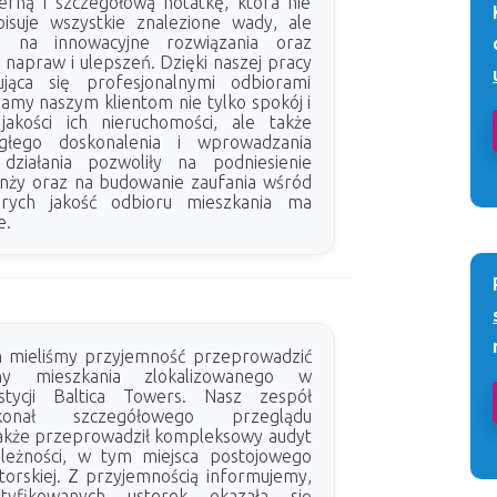
rną i szczegółową notatkę, która nie
pisuje wszystkie znalezione wady, ale
e na innowacyjne rozwiązania oraz
 napraw i ulepszeń. Dzięki naszej pracy
jąca się profesjonalnymi odbiorami
amy naszym klientom nie tylko spokój i
kości ich nieruchomości, ale także
ągłego doskonalenia i wprowadzania
 działania pozwoliły na podniesienie
nży oraz na budowanie zaufania wśród
órych jakość odbioru mieszkania ma
e.
m mieliśmy przyjemność przeprowadzić
zny mieszkania zlokalizowanego w
stycji Baltica Towers. Nasz zespół
konał szczegółowego przeglądu
także przeprowadził kompleksowy audyt
ależności, w tym miejsca postojowego
torskiej. Z przyjemnością informujemy,
tyfikowanych usterek okazała się