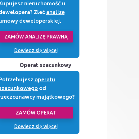
Kupujesz nieruchomość u
dewelopera? Zleć
analizę
umowy deweloperskiej.
ZAMÓW ANALIZĘ PRAWNĄ
Dowiedz się więcej
Operat szacunkowy
Potrzebujesz
operatu
szacunkowego
od
rzeczoznawcy majątkowego?
ZAMÓW OPERAT
Dowiedz się więcej