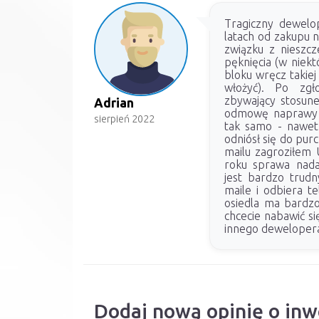
Tragiczny dewelo
latach od zakupu n
związku z nieszcz
pęknięcia (w niek
bloku wręcz takiej
włożyć). Po zgł
zbywający stosune
Adrian
odmowę naprawy t
sierpień 2022
tak samo - nawet 
odniósł się do pur
mailu zagroziłem 
roku sprawa nada
jest bardzo trudn
maile i odbiera t
osiedla ma bardz
chcecie nabawić si
innego dewelopera
Dodaj nową opinię o inw