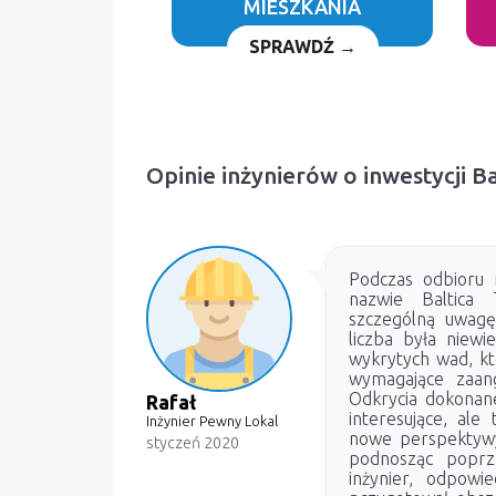
MIESZKANIA
SPRAWDŹ →
Opinie inżynierów o inwestycji B
Podczas odbioru m
nazwie Baltica
szczególną uwagę
liczba była niewie
wykrytych wad, któ
wymagające zaan
Odkrycia dokonane
Rafał
interesujące, ale 
Inżynier Pewny Lokal
nowe perspektywy 
styczeń 2020
podnosząc poprz
inżynier, odpowie