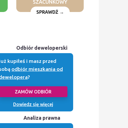
SZACUNKOWY
SPRAWDŹ →
Odbiór deweloperski
Już kupiłeś i masz przed
sobą
odbiór mieszkania od
dewelopera
?
ZAMÓW ODBIÓR
Dowiedz się więcej
Analiza prawna