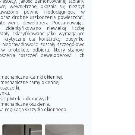
iestety, jakość zamontowanej stolarki
owej wewnętrznej okazała się niezbyt
auważono pewne niedociągnięcia w
i oraz drobne uszkodzenia powierzchni,
nterwencji dewelopera. Podsumowując,
 zidentyfikowano niewielką liczbę
stały sklasyfikowane jako wymagające
 krytyczne dla konstrukcji budynku.
 nieprawidłowości zostały szczegółowo
w protokole odbioru, który stanowi
szenia roszczeń deweloperowi i ich
mechaniczne klamki okiennej.
mechaniczne ramy okiennej.
uszczelki.
ynku.
ości płytek balkonowych.
mechaniczne oszklenia.
a regulacja skrzydła okiennego.