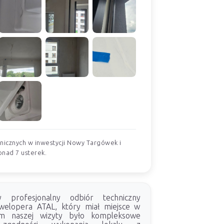
nicznych w inwestycji Nowy Targówek i
onad 7 usterek.
my profesjonalny odbiór techniczny
welopera ATAL, który miał miejsce w
m naszej wizyty było kompleksowe