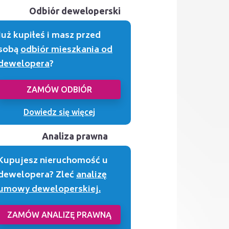
Odbiór deweloperski
Już kupiłeś i masz przed
sobą
odbiór mieszkania od
dewelopera
?
ZAMÓW ODBIÓR
Dowiedz się więcej
Analiza prawna
Kupujesz nieruchomość u
dewelopera? Zleć
analizę
umowy deweloperskiej.
ZAMÓW ANALIZĘ PRAWNĄ