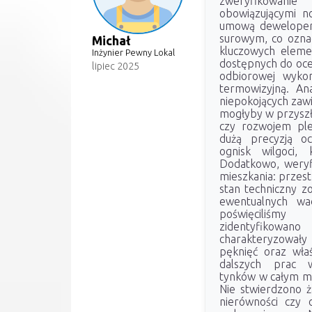
zweryfikowani
obowiązującymi n
umową dewelopers
surowym, co oznacz
Michał
kluczowych elemen
Inżynier Pewny Lokal
dostępnych do oce
lipiec 2025
odbiorowej wyko
termowizyjną. An
niepokojących zaw
mogłyby w przyszł
czy rozwojem ple
dużą precyzją oc
ognisk wilgoci, k
Dodatkowo, weryfi
mieszkania: przest
stan techniczny z
ewentualnych wa
poświęciliśm
zidentyfikowa
charakteryzowały
pęknięć oraz właś
dalszych prac w
tynków w całym mi
Nie stwierdzono ż
nierówności czy 