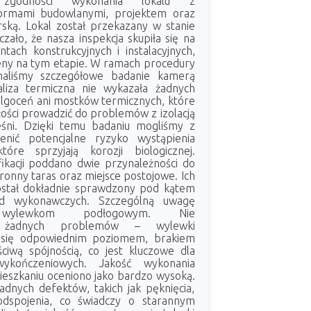
e zgodności wykonania lokalu z
ormami budowlanymi, projektem oraz
ką. Lokal został przekazany w stanie
ało, że nasza inspekcja skupiła się na
tach konstrukcyjnych i instalacyjnych,
ny na tym etapie. W ramach procedury
naliśmy szczegółowe badanie kamerą
aliza termiczna nie wykazała żadnych
ilgoceń ani mostków termicznych, które
ości prowadzić do problemów z izolacją
śni. Dzięki temu badaniu mogliśmy z
enić potencjalne ryzyko wystąpienia
tóre sprzyjają korozji biologicznej.
kacji poddano dwie przynależności do
ronny taras oraz miejsce postojowe. Ich
ostał dokładnie sprawdzony pod kątem
d wykonawczych. Szczególną uwagę
y wylewkom podłogowym. Nie
no żadnych problemów – wylewki
 się odpowiednim poziomem, brakiem
ciwą spójnością, co jest kluczowe dla
ykończeniowych. Jakość wykonania
eszkaniu oceniono jako bardzo wysoką.
adnych defektów, takich jak pęknięcia,
odspojenia, co świadczy o starannym