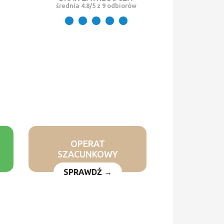
średnia 4.8/5 z 9 odbiorów
OPERAT
SZACUNKOWY
SPRAWDŹ →