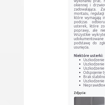
wykonaniu prac. N
okiennej i drzwi
zadowalająca. Z
montażu, regulacj
które wymagają i
podczas odbioru
usterek, które zo
poprawy, ale nie
Wszystkie wykryte
udokumentowane 
podstawę do zgło
usunięcia.
Niektóre usterki:
Uszkodzenie 
Uszkodzenie 
Uszkodzenie 
Odspojenie t
Brak stabiln
Uszkodzenie 
Nieprawidłow
Zdjęcia: