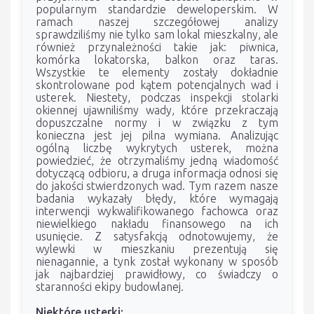
popularnym standardzie deweloperskim. W
ramach naszej szczegółowej analizy
sprawdziliśmy nie tylko sam lokal mieszkalny, ale
również przynależności takie jak: piwnica,
komórka lokatorska, balkon oraz taras.
Wszystkie te elementy zostały dokładnie
skontrolowane pod kątem potencjalnych wad i
usterek. Niestety, podczas inspekcji stolarki
okiennej ujawniliśmy wady, które przekraczają
dopuszczalne normy i w związku z tym
konieczna jest jej pilna wymiana. Analizując
ogólną liczbę wykrytych usterek, można
powiedzieć, że otrzymaliśmy jedną wiadomość
dotyczącą odbioru, a druga informacja odnosi się
do jakości stwierdzonych wad. Tym razem nasze
badania wykazały błędy, które wymagają
interwencji wykwalifikowanego fachowca oraz
niewielkiego nakładu finansowego na ich
usunięcie. Z satysfakcją odnotowujemy, że
wylewki w mieszkaniu prezentują się
nienagannie, a tynk został wykonany w sposób
jak najbardziej prawidłowy, co świadczy o
staranności ekipy budowlanej.
Niektóre usterki: