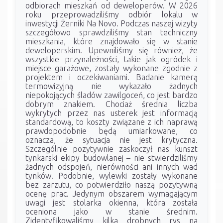
odbiorach mieszkań od deweloperów. W 2026
roku przeprowadziliśmy odbiór lokalu w
inwestycji Żerniki Na Novo. Podczas naszej wizyty
szczegółowo sprawdziliśmy stan techniczny
mieszkania, które znajdowało się w stanie
deweloperskim. Upewniliśmy się również, że
wszystkie przynależności, takie jak ogródek i
miejsce garażowe, zostały wykonane zgodnie z
projektem i oczekiwaniami. Badanie kamerą
termowizyjną nie wykazało żadnych
niepokojących śladów zawilgoceń, co jest bardzo
dobrym znakiem. Chociaż średnia liczba
wykrytych przez nas usterek jest informacją
standardową, to koszty związane z ich naprawą
prawdopodobnie będą umiarkowane, co
oznacza, że sytuacja nie jest krytyczna.
Szczególnie pozytywnie zaskoczył nas kunszt
tynkarski ekipy budowlanej – nie stwierdziliśmy
żadnych odspojeń, nierówności ani innych wad
tynków. Podobnie, wylewki zostały wykonane
bez zarzutu, co potwierdziło naszą pozytywną
ocenę prac. Jedynym obszarem wymagającym
uwagi jest stolarka okienna, która została
oceniona jako w stanie średnim.
Zidentyfikowaliśmy kilka drobnych rys na