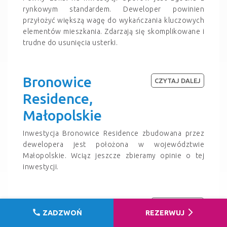
rynkowym standardem. Deweloper powinien
przyłożyć większą wagę do wykańczania kluczowych
elementów mieszkania. Zdarzają się skomplikowane i
trudne do usunięcia usterki.
Bronowice
CZYTAJ DALEJ
Residence,
Małopolskie
Inwestycja Bronowice Residence zbudowana przez
dewelopera jest położona w województwie
Małopolskie. Wciąz jeszcze zbieramy opinie o tej
inwestycji.
Apartamenty
CZYTAJ DALEJ
call
arrow_forward_ios
ZADZWOŃ
REZERWUJ
Milczańska,