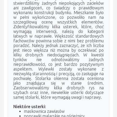
stwierdziliśmy żadnych niepokojących zacieków
ani zawilgoceń, co świadczy o prawidłowym
wykonaniu konstrukcji budynku. Mieszkanie było
w pełni wykończone, co pozwoliło nam na
szczegółową ocenę wszystkich elementów.
Zidentyfikowaliśmy kilka usterek, które, choć
wymagają interwencji, należą do kategorii
łatwych w naprawie. Większość standardowych
fachowców powinna sobie z nimi bez problemu
poradzić. Należy jednak zaznaczyć, że ich liczba
jest nieco większa niż można by oczekiwać po
kilku drobnych niedociągnięciach. W kwestii
tynków nie odnotowaliśmy żadnych
nieprawidłowości, co jest bardzo pozytywnym
aspektem. Wylewki zostały wykonane z
niezwykłą starannością i precyzją, co zasługuje na
pochwałę. Stolarka okienna została oceniona
jako znajdująca się w stanie średnim.
Zaobserwowaliśmy kilka drobnych rys na
szybach oraz inne, niewielkie usterki dotyczące
samej stolarki, które wymagają uwagi i naprawy.
Niektóre usterki:
maskownica zawiasów
poprawki malarskie na ościeżnicy