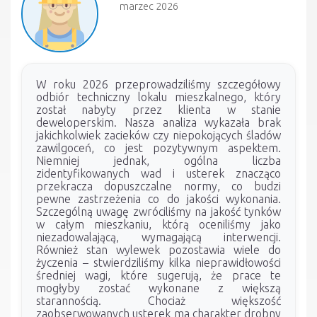
marzec 2026
W roku 2026 przeprowadziliśmy szczegółowy
odbiór techniczny lokalu mieszkalnego, który
został nabyty przez klienta w stanie
deweloperskim. Nasza analiza wykazała brak
jakichkolwiek zacieków czy niepokojących śladów
zawilgoceń, co jest pozytywnym aspektem.
Niemniej jednak, ogólna liczba
zidentyfikowanych wad i usterek znacząco
przekracza dopuszczalne normy, co budzi
pewne zastrzeżenia co do jakości wykonania.
Szczególną uwagę zwróciliśmy na jakość tynków
w całym mieszkaniu, którą oceniliśmy jako
niezadowalającą, wymagającą interwencji.
Również stan wylewek pozostawia wiele do
życzenia – stwierdziliśmy kilka nieprawidłowości
średniej wagi, które sugerują, że prace te
mogłyby zostać wykonane z większą
starannością. Chociaż większość
zaobserwowanych usterek ma charakter drobny