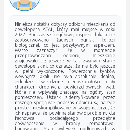
Niniejsza notatka dotyczy odbioru mieszkania od
dewelopera ATAL, który miał miejsce w roku
2022. Podczas szczegółowej inspekcji lokalu nie
zaobserwowano żadnych ognisk korozji
biologicznej, co jest pozytywnym aspektem.
Warto zaznaczyć, że w momencie
przeprowadzania odbioru, mieszkanie
znajdowało się jeszcze w tak zwanym stanie
deweloperskim, co oznacza, że nie było jeszcze
w pełni wykończone. Powierzchnia tynków
wewnątrz lokalu nie była absolutnie idealna,
jednakże stwierdzone niedoskonałości miały
charakter drobnych, powierzchownych wad,
które nie wpływają znacząco na ogólny stan
pomieszczeń. Usterki zidentyfikowane przez
naszego specjalistę podczas odbioru są na tyle
proste i nieskomplikowane w swojej naturze, że
ich naprawa nie powinna stanowić problemu dla
fachowca posiadającego przeciętne
doświadczenie w branży remontowo-
budowlanej. Stan wylewek podłogowych w