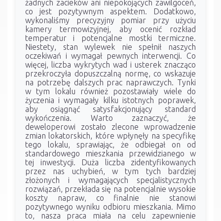
żadnych zacieków ani niepokojących zawilgoceń,
co jest pozytywnym aspektem. Dodatkowo,
wykonaliśmy precyzyjny pomiar przy użyciu
kamery termowizyjnej, aby ocenić rozkład
temperatur i potencjalne mostki termiczne.
Niestety, stan wylewek nie spełnił naszych
oczekiwań i wymagał pewnych interwencji. Co
więcej, liczba wykrytych wad i usterek znacząco
przekroczyła dopuszczalną normę, co wskazuje
na potrzebę dalszych prac naprawczych. Tynki
w tym lokalu również pozostawiały wiele do
życzenia i wymagały kilku istotnych poprawek,
aby osiągnąć satysfakcjonujący standard
wykończenia. Warto zaznaczyć, że
deweloperowi zostało zlecone wprowadzenie
zmian lokatorskich, które wpłynęły na specyfikę
tego lokalu, sprawiając, że odbiegał on od
standardowego mieszkania przewidzianego w
tej inwestycji. Duża liczba zidentyfikowanych
przez nas uchybień, w tym tych bardziej
złożonych i wymagających specjalistycznych
rozwiązań, przekłada się na potencjalnie wysokie
koszty napraw, co finalnie nie stanowi
pozytywnego wyniku odbioru mieszkania. Mimo
to, nasza praca miała na celu zapewnienie