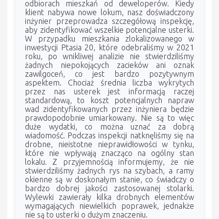
odbiorach mieszkań od deweloperów. Kiedy
klient nabywa nowe lokum, nasz doświadczony
inżynier przeprowadza szczegółową inspekcję,
aby zidentyfikować wszelkie potencjalne usterki.
W przypadku mieszkania zlokalizowanego w
inwestycji Ptasia 20, które odebraliśmy w 2021
roku, po wnikliwej analizie nie stwierdziliśmy
żadnych niepokojących zacieków ani oznak
zawilgoceń, co jest bardzo pozytywnym
aspektem. Chociaż średnia liczba wykrytych
przez nas usterek jest informacją raczej
standardową, to koszt potencjalnych napraw
wad zidentyfikowanych przez inżyniera będzie
prawdopodobnie umiarkowany. Nie są to więc
duże wydatki, co można uznać za dobrą
wiadomość. Podczas inspekcji natknęliśmy się na
drobne, nieistotne nieprawidłowości w tynku,
które nie wpływają znacząco na ogólny stan
lokalu. Z przyjemnością informujemy, że nie
stwierdziliśmy żadnych rys na szybach, a ramy
okienne są w doskonałym stanie, co świadczy o
bardzo dobrej jakości zastosowanej stolarki.
Wylewki zawierały kilka drobnych elementów
wymagających niewielkich poprawek, jednakże
nie są to usterki o dużym znaczeniu.