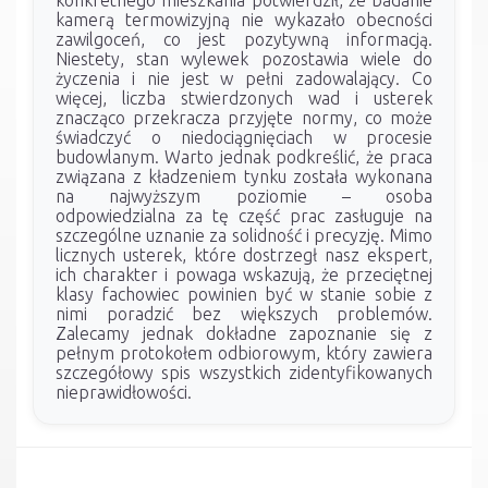
konkretnego mieszkania potwierdził, że badanie
kamerą termowizyjną nie wykazało obecności
zawilgoceń, co jest pozytywną informacją.
Niestety, stan wylewek pozostawia wiele do
życzenia i nie jest w pełni zadowalający. Co
więcej, liczba stwierdzonych wad i usterek
znacząco przekracza przyjęte normy, co może
świadczyć o niedociągnięciach w procesie
budowlanym. Warto jednak podkreślić, że praca
związana z kładzeniem tynku została wykonana
na najwyższym poziomie – osoba
odpowiedzialna za tę część prac zasługuje na
szczególne uznanie za solidność i precyzję. Mimo
licznych usterek, które dostrzegł nasz ekspert,
ich charakter i powaga wskazują, że przeciętnej
klasy fachowiec powinien być w stanie sobie z
nimi poradzić bez większych problemów.
Zalecamy jednak dokładne zapoznanie się z
pełnym protokołem odbiorowym, który zawiera
szczegółowy spis wszystkich zidentyfikowanych
nieprawidłowości.