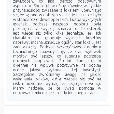
zawilgoceń, co jest bardzo pozytywnym
aspektem. Skontrolowaliśmy również wszystkie
przynależności związane z lokalem, upewniając
się, że są one w dobrym stanie. Mieszkanie było
w standardzie deweloperskim. Liczba wykrytych
usterek podczas naszego odbioru była
przeciętna. Zazwyczaj oznacza to, że usterek
jest więcej niż tylko kilka, jednakże, jeśli ich
charakter nie generuje wysokich kosztów
naprawy, można uznać, że ogólny stan lokalu jest
zadowalający. Podczas szczegółowego odbioru
technicznego zauważyliśmy, że stan wylewek
mógłby być lepszy, co sugeruje potrzebę
drobnych poprawek. Średni stan stolarki
okiennej nie wpływa pozytywnie na ogólną
ocenę jakości wykonania tej inwestycji.
Szczególnie zwróciliśmy uwagę na jakość
wykonania tynków, która okazała się być na
niskim poziomie i wymaga znaczącej interwencji.
Mamy nadzieję, że te uwagi pomogą w
doprowadzeniu mieszkania do idealnego stanu.