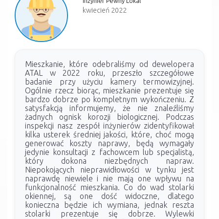
Inżynier Pewny Lokal
kwiecień 2022
Mieszkanie, które odebraliśmy od dewelopera
ATAL w 2022 roku, przeszło szczegółowe
badanie przy użyciu kamery termowizyjnej.
Ogólnie rzecz biorąc, mieszkanie prezentuje się
bardzo dobrze po kompletnym wykończeniu. Z
satysfakcją informujemy, że nie znaleźliśmy
żadnych ognisk korozji biologicznej. Podczas
inspekcji nasz zespół inżynierów zidentyfikował
kilka usterek średniej jakości, które, choć mogą
generować koszty naprawy, będą wymagały
jedynie konsultacji z fachowcem lub specjalistą,
który dokona niezbędnych napraw.
Niepokojących nieprawidłowości w tynku jest
naprawdę niewiele i nie mają one wpływu na
funkcjonalność mieszkania. Co do wad stolarki
okiennej, są one dość widoczne, dlatego
konieczna będzie ich wymiana, jednak reszta
stolarki prezentuje się dobrze. Wylewki