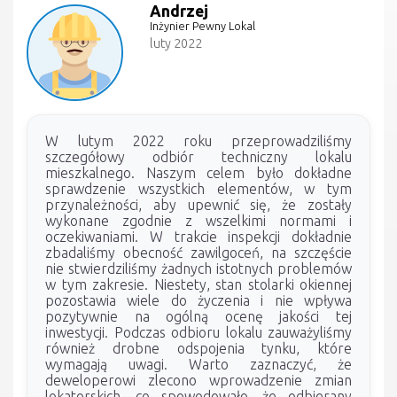
Andrzej
Inżynier Pewny Lokal
luty 2022
W lutym 2022 roku przeprowadziliśmy
szczegółowy odbiór techniczny lokalu
mieszkalnego. Naszym celem było dokładne
sprawdzenie wszystkich elementów, w tym
przynależności, aby upewnić się, że zostały
wykonane zgodnie z wszelkimi normami i
oczekiwaniami. W trakcie inspekcji dokładnie
zbadaliśmy obecność zawilgoceń, na szczęście
nie stwierdziliśmy żadnych istotnych problemów
w tym zakresie. Niestety, stan stolarki okiennej
pozostawia wiele do życzenia i nie wpływa
pozytywnie na ogólną ocenę jakości tej
inwestycji. Podczas odbioru lokalu zauważyliśmy
również drobne odspojenia tynku, które
wymagają uwagi. Warto zaznaczyć, że
deweloperowi zlecono wprowadzenie zmian
lokatorskich, co spowodowało, że odbierany