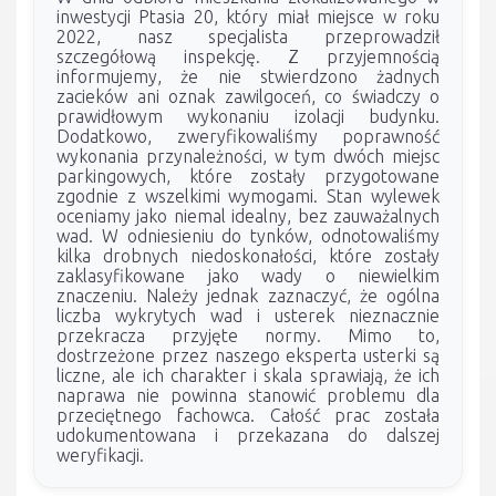
inwestycji Ptasia 20, który miał miejsce w roku
2022, nasz specjalista przeprowadził
szczegółową inspekcję. Z przyjemnością
informujemy, że nie stwierdzono żadnych
zacieków ani oznak zawilgoceń, co świadczy o
prawidłowym wykonaniu izolacji budynku.
Dodatkowo, zweryfikowaliśmy poprawność
wykonania przynależności, w tym dwóch miejsc
parkingowych, które zostały przygotowane
zgodnie z wszelkimi wymogami. Stan wylewek
oceniamy jako niemal idealny, bez zauważalnych
wad. W odniesieniu do tynków, odnotowaliśmy
kilka drobnych niedoskonałości, które zostały
zaklasyfikowane jako wady o niewielkim
znaczeniu. Należy jednak zaznaczyć, że ogólna
liczba wykrytych wad i usterek nieznacznie
przekracza przyjęte normy. Mimo to,
dostrzeżone przez naszego eksperta usterki są
liczne, ale ich charakter i skala sprawiają, że ich
naprawa nie powinna stanowić problemu dla
przeciętnego fachowca. Całość prac została
udokumentowana i przekazana do dalszej
weryfikacji.