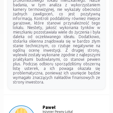
przedmiotowego lokalu mieszkalnego. Nasze
badania, w tym analiza z wykorzystaniem
kamery termowizyjnej, nie wykazały obecności
żadnych zawilgoceń, co jest pozytywną
informacją. Kontroli poddaliśmy również miejsce
garażowe, które stanowi przynależność tego
lokalu. Niestety, jakość wykonania tynków w
mieszkaniu pozostawiała wiele do życzenia i była
daleka od oczekiwanego ideału. Dodatkowo,
stolarka okienna znajdowała się w bardzo złym
stanie technicznym, co rzutuje negatywnie na
ogólną ocenę inwestycji. Z drugiej strony,
wylewki zostały wykonane zgodnie z najlepszymi
praktykami budowlanymi, co stanowi pewien
plus. Podczas odbioru sporządziliśmy obszerną
listę usterek, a ich powaga okazała się
problematyczna, ponieważ ich usunięcie będzie
wymagało znaczących nakładów finansowych ze
strony inwestora.
Paweł
Inżynier Pewny Lokal