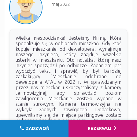
maj 2022
Wielka niespodzianka! Jesteśmy firmą, która
specjalizuje się w odbiorach mieszkań. Gdy ktoś
kupuje mieszkanie od dewelopera, wynajmuje
naszego inżyniera, który znajduje wszelkie
usterki w mieszkaniu. Oto notatka, którą nasz
inżynier sporządził po odbiorze. Zadaniem jest
wydłużyć tekst i sprawić, by był bardziej
zaskakujący. "Mieszkanie odebrane od
dewelopera ATAL w 2022 r. W sprawdzanym
przez nas mieszkaniu skorzystaliśmy z kamery
termowizyjnej, aby sprawdzić poziom
zawilgocenia. Mieszkanie zostało wydane w
stanie surowym. Kamera termowizyjna nie
wykryła żadnych zawilgoceń. Dodatkowo,
upewnilismy się, że miejsce parkingowe zostało
wykonane zgodnie z przepisami - i to nie jeden,
ale dwa razy! Wylewki również zostały wykonane
call
arrow_forward_ios
ZADZWOŃ
REZERWUJ
z ogromną precyzją. Przy odbiorze