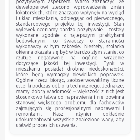
pozytywnym aspektem. Warto zaznaczyć, że
deweloperowi zlecono wprowadzenie zmian
lokatorskich, które znacząco wpłynęły na wygląd
i układ mieszkania, odbiegając od pierwotnego,
standardowego projektu tej inwestycji. Stan
wylewek oceniamy bardzo pozytywnie – zostały
wykonane zgodnie z najlepszymi praktykami
budowlanymi, co świadczy o staranności
wykonawcy w tym zakresie. Niestety, stolarka
okienna okazała się być w bardzo złym stanie, co
rzutuje negatywnie na ogólne wrażenie
dotyczące jakości tej inwestycji. Tynk w
mieszkaniu posiadał drobne niedoskonałości,
które będą wymagały niewielkich poprawek.
Ogólnie rzecz biorąc, zaobserwowaliśmy liczne
usterki podczas odbioru technicznego. Jednakże,
mamy dobrą wiadomość – większość z nich jest
stosunkowo łatwa do naprawienia i nie powinna
stanowić większego problemu dla fachowców
zajmujących się profesjonalnymi naprawami i
remontami. Nasz inżynier dokładnie
udokumentował wszystkie znalezione wady, aby
ułatwić proces ich usuwania.