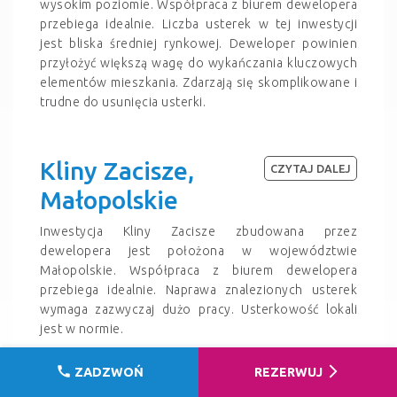
wysokim poziomie. Współpraca z biurem dewelopera
przebiega idealnie. Liczba usterek w tej inwestycji
jest bliska średniej rynkowej. Deweloper powinien
przyłożyć większą wagę do wykańczania kluczowych
elementów mieszkania. Zdarzają się skomplikowane i
trudne do usunięcia usterki.
Kliny Zacisze,
CZYTAJ DALEJ
Małopolskie
Inwestycja Kliny Zacisze zbudowana przez
dewelopera jest położona w województwie
Małopolskie. Współpraca z biurem dewelopera
przebiega idealnie. Naprawa znalezionych usterek
wymaga zazwyczaj dużo pracy. Usterkowość lokali
jest w normie.
call
arrow_forward_ios
ZADZWOŃ
REZERWUJ
CZYTAJ DALEJ