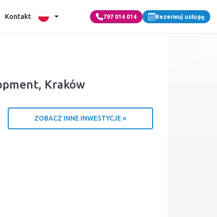
Kontakt
797 014 014
Rezerwuj usługę
opment, Kraków
ZOBACZ INNE INWESTYCJE »