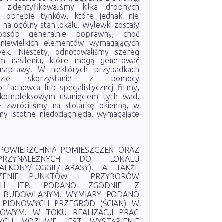
i zidentyfikowaliśmy kilka drobnych
w obrębie tynków, które jednak nie
na ogólny stan lokalu. Wylewki zostały
osób generalnie poprawny, choć
a niewielkich elementów wymagających
ek. Niestety, odnotowaliśmy szereg
im nasileniu, które mogą generować
 naprawy. W niektórych przypadkach
dzie skorzystanie z pomocy
 fachowca lub specjalistycznej firmy,
 kompleksowym usunięciem tych wad.
 zwróciliśmy na stolarkę okienną, w
śmy istotne niedociągnięcia, wymagające
 POWIERZCHNIA POMIESZCZEŃ ORAZ
PRZYNALEŻNYCH DO LOKALU
BALKONY/LOGGIE/TARASY). A TAKŻE
CZENIE PUNKTÓW I PRZYBORÓW
YCH ITP. PODANO ZGODNIE Z
M BUDOWLANYM. WYMIARY PODANO
 PIONOWYCH PRZEGRÓD (ŚCIAN) W
ROWYM. W TOKU REALIZACJI PRAC
YCH MOZLIWE JEST WYSTĄPIENIE