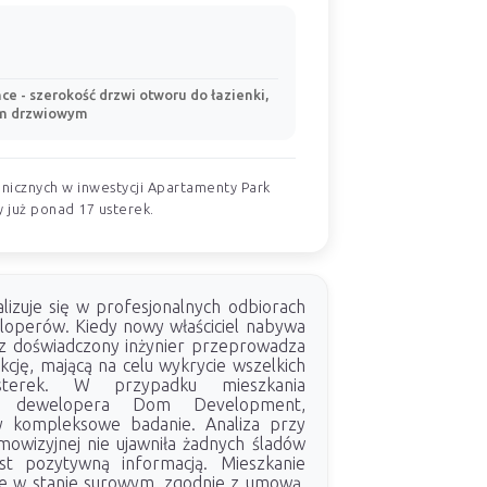
ce - szerokość drzwi otworu do łazienki,
em drzwiowym
nicznych w inwestycji Apartamenty Park
 już ponad 17 usterek.
lizuje się w profesjonalnych odbiorach
operów. Kiedy nowy właściciel nabywa
z doświadczony inżynier przeprowadza
cję, mającą na celu wykrycie wszelkich
usterek. W przypadku mieszkania
 dewelopera Dom Development,
y kompleksowe badanie. Analiza przy
mowizyjnej nie ujawniła żadnych śladów
est pozytywną informacją. Mieszkanie
e w stanie surowym, zgodnie z umową.