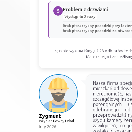
Problem z drzwiami
5
Wystąpiło 2 razy
Brak płaszczyzny posadzki przy lazien
brak płaszczyzny posadzki za otwor
Łącznie wykonaliśmy już 28 odbiorów tech
Matecznego i znaleźliśmy
Nasza firma specja
mieszkań od dewel
nieruchomość, nas
szczegółową inspek
potencjalnych 
odebranego od
przeprowadziliśm
Zygmunt
użyciu kamery ter
Inżynier Pewny Lokal
zawilgoceń, co j
luty 2026
zostało przekazan