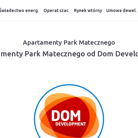
Świadectwo energ.
Operat szac.
Rynek wtórny
Umowa dewel.
Apartamenty Park Matecznego
tamenty Park Matecznego od Dom Devel