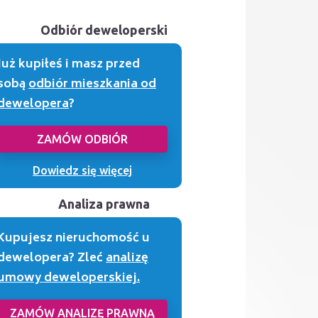
Odbiór deweloperski
Już kupiłeś i masz przed
sobą
odbiór mieszkania od
dewelopera
?
ZAMÓW ODBIÓR
Dowiedz się więcej
Analiza prawna
Kupujesz nieruchomość u
dewelopera? Zleć
analizę
umowy deweloperskiej.
ZAMÓW ANALIZĘ PRAWNĄ