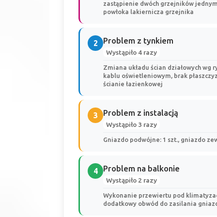
zastąpienie dwóch grzejników jednym 
powłoka lakiernicza grzejnika
Problem z tynkiem
2
Wystąpiło 4 razy
Zmiana układu ścian działowych wg ry
kablu oświetleniowym, brak płaszczy
ścianie łazienkowej
Problem z instalacją
3
Wystąpiło 3 razy
Gniazdo podwójne: 1 szt., gniazdo ze
Problem na balkonie
4
Wystąpiło 2 razy
Wykonanie przewiertu pod klimatyzacj
dodatkowy obwód do zasilania gniazd