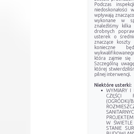
Podczas inspekcj
niedoskonałości 
wpływają znacząco 
wykonane w sp
znaleźliśmy kilk
drobnych popraw
usterek o średn
znaczące koszty
konieczne bę
wykwalifikowanego
która zajmie się
Szczególną uwagę
której stwierdzili
pilnej interwencji.
Niektóre usterki:
WYMIARY I
CZĘŚCI 
(OGRÓDKI/
ROZMIESZ
SANITARN
PROJEKTE
W ŚWIETLE
STANIE SU
BUDOWLAN