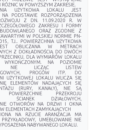
H RÓŻNIC W POWYŻSZYM ZAKRESIE.
HNIA UŻYTKOWA LOKALU JEST
 NA PODSTAWIE ROZPORZĄDZENIA
ROZWOJU Z DN. 11.09.2020 R. W
ZCZEGÓŁOWEGO ZAKRESU I FORMY
 BUDOWLANEGO ORAZ ZGODNIE Z
ZAWARTYMI W POLSKIEJ NORMIE PN-
2015, TJ.. POWIERZCHNIA UŻYTKOWA
JEST OBLICZANA W METRACH
WYCH Z DOKŁADNOŚCIĄ DO DWÓCH
 PRZECINKU, DLA WYMIARÓW LOKALU
 WYKOŃCZONYM. NA POZIOMIE
I, NIE LICZĄC LISTEW
ŁOGOWYCH, PROGÓW ITP. DO
NI UŻYTKOWEJ LOKALU WLICZA SIĘ
NIĘ ELEMENTÓW NADAJĄCYCH SIĘ
TAŻU (RURY, KANAŁY), NIE SĄ
E POWIERZCHNIE PRZEKROJU
GO ŚCIANEK DZIAŁOWYCH,
HNIE OTWORÓW NA DRZWI I OKNA
E W ELEMENTACH ZAMYKAJĄCYCH
WIONA NA RZUCIE ARANZACJA MA
 PRZYKŁADOWY, UMEBLOWANIE NIE
YPOSAŻENIA NABYWANEGO LOKALU.