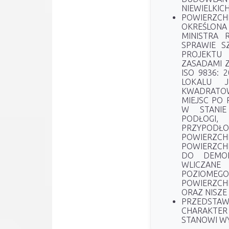
NIEWIELKIC
POWIERZC
OKREŚLONA
MINISTRA 
SPRAWIE S
PROJEKTU
ZASADAMI 
ISO 9836: 
LOKALU 
KWADRATO
MIEJSC PO
W STANIE
PODŁOG
PRZYPOD
POWIERZCH
POWIERZCH
DO DEMON
WLICZAN
POZIOME
POWIERZC
ORAZ NISZ
PRZEDSTA
CHARAKTER
STANOWI W