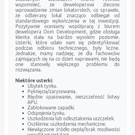
wspomnieć, że deweloperowi zlecono
wprowadzenie zmian lokatorskich, co sprawiło,
że odbierany lokal znacząco odbiegał od
standardowego wykończenia w tej inwestycji.
Pozytywnie oceniamy współpracę z biurem
dewelopera Dom Development, gdzie obsługa
klienta stała na bardzo wysokim poziomie.
Usterki, które udało nam się zidentyfikować
podczas odbioru technicznego, były liczne.
Jednakże, mamy nadzieję, że dla fachowców
zajmujących się na co dzień naprawami, nie będą
one stanowiły większego problemu do
rozwiązania.
Niektóre usterki:
Ubytek tynku.
Pęknięcia/zarysowania.
Błędne spasowanie, nieszczelność listwy
APU.
Zablokowane zapadki.
Odspojenia tynku.
Uszkodzenia lub odkształcenia uszczelek.
Oszklenia: uszkodzenia mechaniczne.
Niewłączone źródło ciepła/brak możliwości
weryfikacji instalacji.