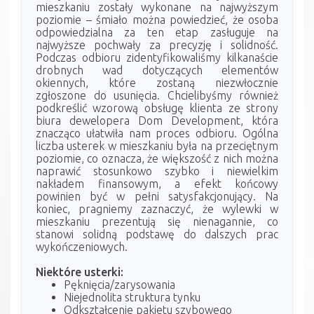
mieszkaniu zostały wykonane na najwyższym
poziomie – śmiało można powiedzieć, że osoba
odpowiedzialna za ten etap zasługuje na
najwyższe pochwały za precyzję i solidność.
Podczas odbioru zidentyfikowaliśmy kilkanaście
drobnych wad dotyczących elementów
okiennych, które zostaną niezwłocznie
zgłoszone do usunięcia. Chcielibyśmy również
podkreślić wzorową obsługę klienta ze strony
biura dewelopera Dom Development, która
znacząco ułatwiła nam proces odbioru. Ogólna
liczba usterek w mieszkaniu była na przeciętnym
poziomie, co oznacza, że większość z nich można
naprawić stosunkowo szybko i niewielkim
nakładem finansowym, a efekt końcowy
powinien być w pełni satysfakcjonujący. Na
koniec, pragniemy zaznaczyć, że wylewki w
mieszkaniu prezentują się nienagannie, co
stanowi solidną podstawę do dalszych prac
wykończeniowych.
Niektóre usterki:
Pęknięcia/zarysowania
Niejednolita struktura tynku
Odkształcenie pakietu szybowego