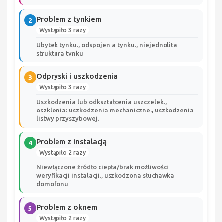
Problem z tynkiem
2
Wystąpiło 3 razy
Ubytek tynku., odspojenia tynku., niejednolita
struktura tynku
Odpryski i uszkodzenia
3
Wystąpiło 3 razy
Uszkodzenia lub odkształcenia uszczelek.,
oszklenia: uszkodzenia mechaniczne., uszkodzenia
listwy przyszybowej.
Problem z instalacją
4
Wystąpiło 2 razy
Niewłączone źródło ciepła/brak możliwości
weryfikacji instalacji., uszkodzona słuchawka
domofonu
Problem z oknem
5
Wystąpiło 2 razy