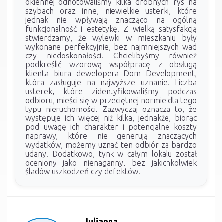
okiennej odnotowaliśmy kilka drobnych rys na
szybach oraz inne, niewielkie usterki, które
jednak nie wpływają znacząco na ogólną
funkcjonalność i estetykę. Z wielką satysfakcją
stwierdzamy, że wylewki w mieszkaniu były
wykonane perfekcyjnie, bez najmniejszych wad
czy niedoskonałości. Chcielibyśmy również
podkreślić wzorową współpracę z obsługą
klienta biura dewelopera Dom Development,
która zasługuje na najwyższe uznanie. Liczba
usterek, które zidentyfikowaliśmy podczas
odbioru, mieści się w przeciętnej normie dla tego
typu nieruchomości. Zazwyczaj oznacza to, że
występuje ich więcej niż kilka, jednakże, biorąc
pod uwagę ich charakter i potencjalne koszty
naprawy, które nie generują znaczących
wydatków, możemy uznać ten odbiór za bardzo
udany. Dodatkowo, tynk w całym lokalu został
oceniony jako nienaganny, bez jakichkolwiek
śladów uszkodzeń czy defektów.
Julianna