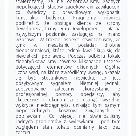
stwierdzamy, że nie odnotowaliśmy żadnych
niepokojących śladów zacieków ani zawilgoceń,
co świadczy o prawidłowym wykonaniu
konstrukcji budynku. Pragniemy również
podkreślić, że obsługa klienta ze strony
dewelopera, firmy Dom Development, stała na
najwyższym poziomie, zasługując na miano
wzorowej. W trakcie inspekcji stwierdziliśmy, że
tynk w mieszkaniu posiadał drobne
niedoskonałości, które jednak kwalifikują się do
niewielkich poprawek. Podczas odbioru lokalu
zidentyfikowaliśmy również kilkanaście usterek
dotyczących elementów okiennych. Ogólna
liczba wad, na które zwróciliśmy uwagę, okazała
się być stosunkowo niewielka, co jest
pozytywnym sygnałem. Niemniej jednak,
zdecydowanie zalecamy skorzystanie z
profesjonalnej pomocy specjalisty, aby
skutecznie i ekonomicznie usunąć wszelkie
wykryte niedociągnięcia, unikając tym samym
niepotrzebnych kosztów związanych z
poprawkami. Co więcej, nie stwierdziliśmy
żadnych problemów z wylewkami – pod tym
względem stan lokalu oceniamy jako bez
zarzutu.