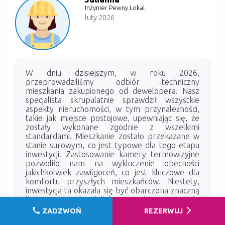
Inżynier Pewny Lokal
luty 2026
W dniu dzisiejszym, w roku 2026,
przeprowadziliśmy odbiór techniczny
mieszkania zakupionego od dewelopera. Nasz
specjalista skrupulatnie sprawdził wszystkie
aspekty nieruchomości, w tym przynależności,
takie jak miejsce postojowe, upewniając się, że
zostały wykonane zgodnie z wszelkimi
standardami. Mieszkanie zostało przekazane w
stanie surowym, co jest typowe dla tego etapu
inwestycji. Zastosowanie kamery termowizyjne
pozwoliło nam na wykluczenie obecności
jakichkolwiek zawilgoceń, co jest kluczowe dla
komfortu przyszłych mieszkańców. Niestety,
inwestycja ta okazała się być obarczona znaczną
liczbą usterek. Wiele z nich wymagało
interwencji wykwalifikowanego fachowca, co
call
arrow_forward_ios
ZADZWOŃ
REZERWUJ
świadczy o konieczności dokładniejszego nadzoru