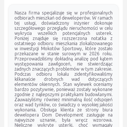
Nasza firma specjalizuje się w profesjonalnych
odbiorach mieszkań od deweloperów. W ramach
tej usługi, doświadczony inżynier dokonuje
szczegółowego przeglądu nieruchomości w celu
wykrycia wszelkich potencjalnych usterek.
Poniżej znajduje się rozszerzona notatka z
ostatniego odbioru mieszkania zlokalizowanego
w inwestycji Mokotów Sportowy, które zostało
przekazane w stanie surowym w 2026 roku.
Przeprowadziliśmy dokładną analizę pod kątem
występowania zawilgoceń, nie stwierdzając
żadnych znaczących problemów w tym zakresie.
Podczas odbioru lokalu zidentyfikowaliśmy
kilkanaście drobnych wad dotyczących
elementów okiennych. Stan wylewek oceniamy
bardzo pozytywnie, ponieważ zostały wykonane
zgodnie z najlepszymi praktykami budowlanymi.
Zauważyliśmy również minimalną ilość odspojeń
oraz wad tynków, co świadczy o wysokiej jakości
wykonania. Obsługa klienta ze strony biura
dewelopera Dom Development zasługuje na
najwyższe uznanie, była wręcz wzorowa.
Nieliczne wykryte usterki, choć wymagały