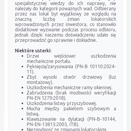
specjalistycznej wiedzy do ich naprawy, nie
należały do kategorii poważnych wad. Odbierany
przez nas lokal był wyjątkowy ze względu na
znaczną liczbę zmian lokatorskich
wprowadzonych przez inwestora, co stanowiło
dodatkowe wyzwanie podczas procesu odbioru,
jednak dzięki naszemu doświadczeniu udało się
przeprowadzić go sprawnie i dokładnie.
Niektóre usterki:
Drzwi wejściowe: uszkodzenia
mechaniczne portalu.
Pęknięcia/zarysowania (PN-B 10110:2024-
11).
Zbyt wysoki otwór drzwiowy (luz
montażowy).
Uszkodzenia mechaniczne ramy okiennej.
Zabrudzenia (brak możliwości weryfikacji
PN-EN 1279:2018).
Uszkodzenia listwy przyszybowej.
Mucha między pakietem szybowym a
listwą.
Klawiszowanie na dylatacji (PN-B-10144,
PN-EN-13813:2003, ITB).
Niezgodność ze zmianami lokatorskimi.