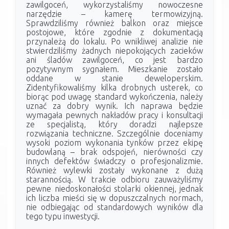
zawilgoceń, wykorzystaliśmy nowoczesne
narzędzie – kamerę termowizyjną.
Sprawdziliśmy również balkon oraz miejsce
postojowe, które zgodnie z dokumentacją
przynależą do lokalu. Po wnikliwej analizie nie
stwierdziliśmy żadnych niepokojących zacieków
ani śladów zawilgoceń, co jest bardzo
pozytywnym sygnałem. Mieszkanie zostało
oddane w stanie deweloperskim.
Zidentyfikowaliśmy kilka drobnych usterek, co
biorąc pod uwagę standard wykończenia, należy
uznać za dobry wynik. Ich naprawa będzie
wymagała pewnych nakładów pracy i konsultacji
ze specjalistą, który doradzi najlepsze
rozwiązania techniczne. Szczególnie doceniamy
wysoki poziom wykonania tynków przez ekipę
budowlaną – brak odspojeń, nierówności czy
innych defektów świadczy o profesjonalizmie.
Również wylewki zostały wykonane z dużą
starannością. W trakcie odbioru zauważyliśmy
pewne niedoskonałości stolarki okiennej, jednak
ich liczba mieści się w dopuszczalnych normach,
nie odbiegając od standardowych wyników dla
tego typu inwestycji.