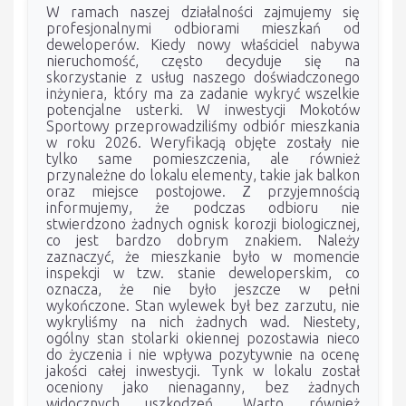
W ramach naszej działalności zajmujemy się
profesjonalnymi odbiorami mieszkań od
deweloperów. Kiedy nowy właściciel nabywa
nieruchomość, często decyduje się na
skorzystanie z usług naszego doświadczonego
inżyniera, który ma za zadanie wykryć wszelkie
potencjalne usterki. W inwestycji Mokotów
Sportowy przeprowadziliśmy odbiór mieszkania
w roku 2026. Weryfikacją objęte zostały nie
tylko same pomieszczenia, ale również
przynależne do lokalu elementy, takie jak balkon
oraz miejsce postojowe. Z przyjemnością
informujemy, że podczas odbioru nie
stwierdzono żadnych ognisk korozji biologicznej,
co jest bardzo dobrym znakiem. Należy
zaznaczyć, że mieszkanie było w momencie
inspekcji w tzw. stanie deweloperskim, co
oznacza, że nie było jeszcze w pełni
wykończone. Stan wylewek był bez zarzutu, nie
wykryliśmy na nich żadnych wad. Niestety,
ogólny stan stolarki okiennej pozostawia nieco
do życzenia i nie wpływa pozytywnie na ocenę
jakości całej inwestycji. Tynk w lokalu został
oceniony jako nienaganny, bez żadnych
widocznych uszkodzeń. Warto również