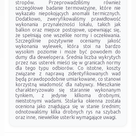
stropów. Przeprowadziliśmy również
szczegółowe badanie termowizyjne, które nie
wykazało niepokojących anomalii termicznych.
Dodatkowo, zweryfikowaliśmy prawidłowość
wykonania przynależności lokalu, takich jak
balkon oraz miejsce postojowe, upewniając się,
że spełniają one wszelkie normy i oczekiwania.
Szczególnie pozytywnie oceniamy jakość
wykonania wylewek, która stoi na bardzo
wysokim poziomie i może być powodem do
dumy dla dewelopera. Średnia liczba wykrytych
przez nas usterek mieści się w granicach normy
dla tego typu odbiorów. Co istotne, koszty
związane z naprawą zidentyfikowanych wad
będą prawdopodobnie umiarkowane, co stanowi
korzystną wiadomość dla nabywcy. Mieszkanie
charakteryzowało się starannie wykonanym
tynkiem, z jedynie kilkoma drobnymi,
nieistotnymi wadami. Stolarka okienna została
oceniona jako znajdująca się w stanie średnim;
odnotowaliśmy kilka drobnych rys na szybach
oraz inne, niewielkie usterki wymagające uwagi.