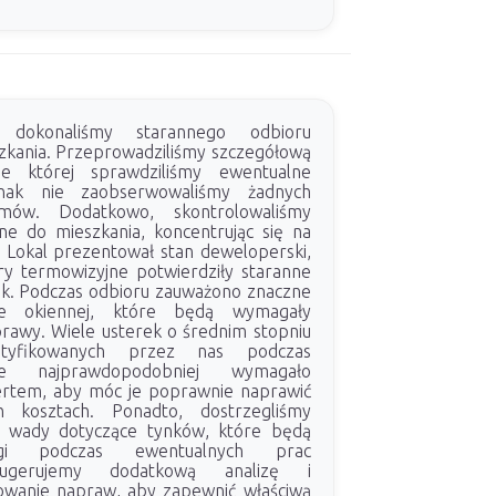
okonaliśmy starannego odbioru
zkania. Przeprowadziliśmy szczegółową
ie której sprawdziliśmy ewentualne
ednak nie zaobserwowaliśmy żadnych
emów. Dodatkowo, skontrolowaliśmy
ne do mieszkania, koncentrując się na
. Lokal prezentował stan deweloperski,
y termowizyjne potwierdziły staranne
k. Podczas odbioru zauważono znaczne
e okiennej, które będą wymagały
prawy. Wiele usterek o średnim stopniu
entyfikowanych przez nas podczas
zie najprawdopodobniej wymagało
pertem, aby móc je poprawnie naprawić
h kosztach. Ponadto, dostrzegliśmy
 i wady dotyczące tynków, które będą
gi podczas ewentualnych prac
Sugerujemy dodatkową analizę i
owanie napraw, aby zapewnić właściwą