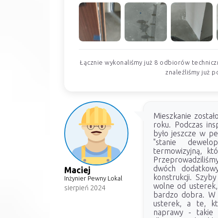
Łącznie wykonaliśmy już 8 odbiorów techniczn
znaleźliśmy już p
Mieszkanie zosta
roku. Podczas ins
było jeszcze w pe
"stanie dewelo
termowizyjną, któ
Przeprowadziliśm
dwóch dodatkowy
Maciej
konstrukcji. Szyb
Inżynier Pewny Lokal
wolne od usterek, 
sierpień 2024
bardzo dobra. W t
usterek, a te, k
naprawy - takie 