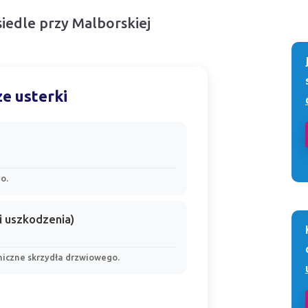
siedle przy Malborskiej
e usterki
o.
i uszkodzenia)
iczne skrzydła drzwiowego.