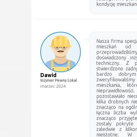
kondycję mieszkani
Nasza firma specja
mieszkań od
przeprowadziliśmy
doświadczony inż
techniczny. Z p
stwierdzono żadnyc
bardzo dobrym
Dawid
zweryfikowaliś
Inżynier Pewny Lokal
mieszkania, kt
marzec 2024
nieprawidłowości.
pozostawiało niec
kilka drobnych ni
znacząco na ogóln
łączna liczba wy
znacząco przyjęt
zostały pokryt
zaledwie z kilk
nieistotne. W