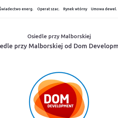
Świadectwo energ.
Operat szac.
Rynek wtórny
Umowa dewel.
Osiedle przy Malborskiej
iedle przy Malborskiej od Dom Develop