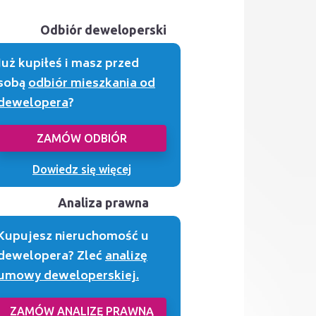
Odbiór deweloperski
Już kupiłeś i masz przed
sobą
odbiór mieszkania od
dewelopera
?
ZAMÓW ODBIÓR
Dowiedz się więcej
Analiza prawna
Kupujesz nieruchomość u
dewelopera? Zleć
analizę
umowy deweloperskiej.
ZAMÓW ANALIZĘ PRAWNĄ