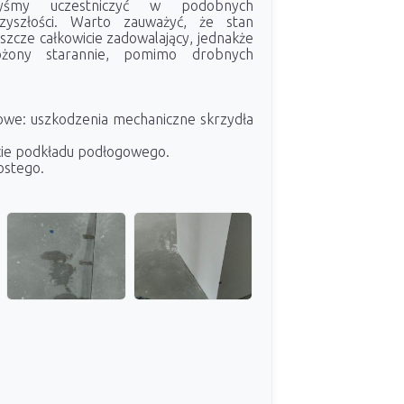
ibyśmy uczestniczyć w podobnych
zyszłości. Warto zauważyć, że stan
eszcze całkowicie zadowalający, jednakże
ożony starannie, pomimo drobnych
owe: uszkodzenia mechaniczne skrzydła
cie podkładu podłogowego.
ostego.