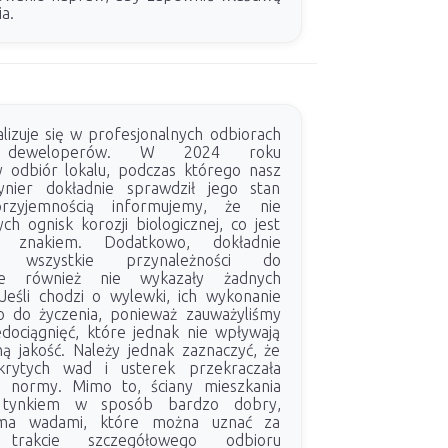
a.
lizuje się w profesjonalnych odbiorach
 deweloperów. W 2024 roku
 odbiór lokalu, podczas którego nasz
ynier dokładnie sprawdził jego stan
rzyjemnością informujemy, że nie
h ognisk korozji biologicznej, co jest
 znakiem. Dodatkowo, dokładnie
my wszystkie przynależności do
óre również nie wykazały żadnych
 Jeśli chodzi o wylewki, ich wykonanie
o do życzenia, ponieważ zauważyliśmy
edociągnięć, które jednak nie wpływają
ą jakość. Należy jednak zaznaczyć, że
krytych wad i usterek przekraczała
e normy. Mimo to, ściany mieszkania
e tynkiem w sposób bardzo dobry,
oma wadami, które można uznać za
 trakcie szczegółowego odbioru