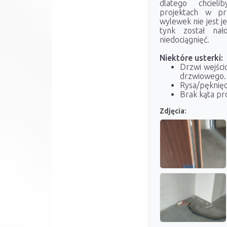
dlatego chciel
projektach w pr
wylewek nie jest j
tynk został nał
niedociągnięć.
Niektóre usterki:
Drzwi wejści
drzwiowego.
Rysa/pęknię
Brak kąta pr
Zdjęcia: