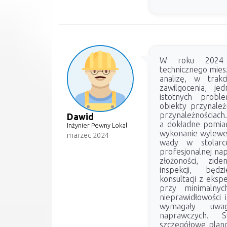
W roku 2024 d
technicznego mies
analizę, w trakc
zawilgocenia, j
istotnych probl
obiekty przynależ
przynależnościach
Dawid
a dokładne pomiar
Inżynier Pewny Lokal
wykonanie wylewe
marzec 2024
wady w stolarc
profesjonalnej na
złożoności, zid
inspekcji, będ
konsultacji z eks
przy minimalnyc
nieprawidłowości
wymagały uwa
naprawczych. 
szczegółowe plan