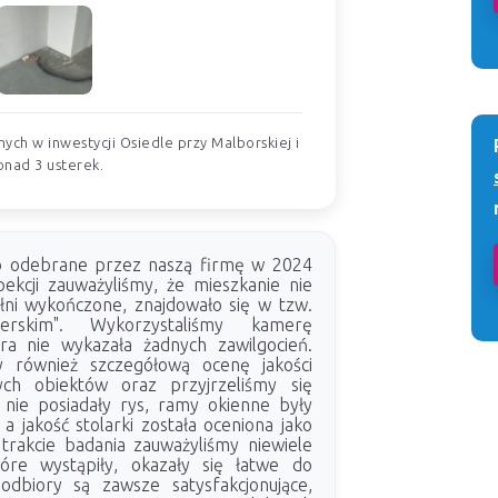
ych w inwestycji Osiedle przy Malborskiej i
onad 3 usterek.
ło odebrane przez naszą firmę w 2024
pekcji zauważyliśmy, że mieszkanie nie
łni wykończone, znajdowało się w tzw.
perskim". Wykorzystaliśmy kamerę
ra nie wykazała żadnych zawilgocień.
y również szczegółową ocenę jakości
ch obiektów oraz przyjrzeliśmy się
y nie posiadały rys, ramy okienne były
a jakość stolarki została oceniona jako
rakcie badania zauważyliśmy niewiele
tóre wystąpiły, okazały się łatwe do
odbiory są zawsze satysfakcjonujące,