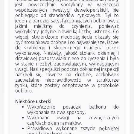
jest powszechnie spotykany w większości
współczesnych inwestycji deweloperskich, nie
odbiegając od standardów rynkowych. Był to
jeden z bardziej satysfakcjonujących odbiorów, z
jakimi mieliśmy do czynienia, ponieważ
wykryliśmy jedynie niewielką liczbę usterek. Co
więcej, stwierdzone niedociągnięcia okazały się
być stosunkowo drobne i co najważniejsze, łatwe
do szybkiego i skutecznego usunięcia przez
wykonawcę. Niestety, jakość stolarki okiennej i
drzwiowej pozostawiała nieco do życzenia i była
w stanie niezbyt zadowalającym, wymagającym
uwagi. Nasi specjaliści podczas dokładnej inspekcji
natknęli się również na drobne, aczkolwiek
zauważalne nieprawidłowości w strukturze
tynku, które zostały odnotowane w protokole
odbioru.
Niektóre usterki:
Wykończenie posadzki balkonu do
wykonania na dwa sposoby.
Wykonane uwagi na zewnętrznych
częřciach okien ramiaków.
Prawidłowo wykonane zszycie pękniętej
posadzki w korytarzu.