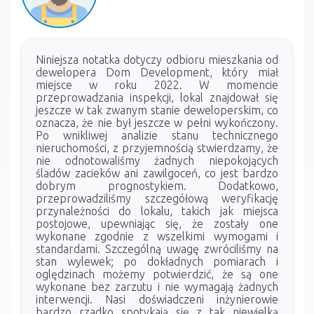
Niniejsza notatka dotyczy odbioru mieszkania od
dewelopera Dom Development, który miał
miejsce w roku 2022. W momencie
przeprowadzania inspekcji, lokal znajdował się
jeszcze w tak zwanym stanie deweloperskim, co
oznacza, że nie był jeszcze w pełni wykończony.
Po wnikliwej analizie stanu technicznego
nieruchomości, z przyjemnością stwierdzamy, że
nie odnotowaliśmy żadnych niepokojących
śladów zacieków ani zawilgoceń, co jest bardzo
dobrym prognostykiem. Dodatkowo,
przeprowadziliśmy szczegółową weryfikację
przynależności do lokalu, takich jak miejsca
postojowe, upewniając się, że zostały one
wykonane zgodnie z wszelkimi wymogami i
standardami. Szczególną uwagę zwróciliśmy na
stan wylewek; po dokładnych pomiarach i
oględzinach możemy potwierdzić, że są one
wykonane bez zarzutu i nie wymagają żadnych
interwencji. Nasi doświadczeni inżynierowie
bardzo rzadko spotykają się z tak niewielką