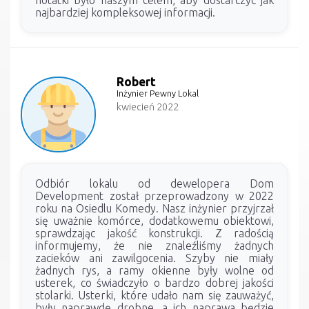
notatki było naszym celem, aby dostarczyć jak
najbardziej kompleksowej informacji.
Robert
Inżynier Pewny Lokal
kwiecień 2022
Odbiór lokalu od dewelopera Dom
Development został przeprowadzony w 2022
roku na Osiedlu Komedy. Nasz inżynier przyjrzał
się uważnie komórce, dodatkowemu obiektowi,
sprawdzając jakość konstrukcji. Z radością
informujemy, że nie znaleźliśmy żadnych
zacieków ani zawilgocenia. Szyby nie miały
żadnych rys, a ramy okienne były wolne od
usterek, co świadczyło o bardzo dobrej jakości
stolarki. Usterki, które udało nam się zauważyć,
były naprawdę drobne, a ich naprawa będzie