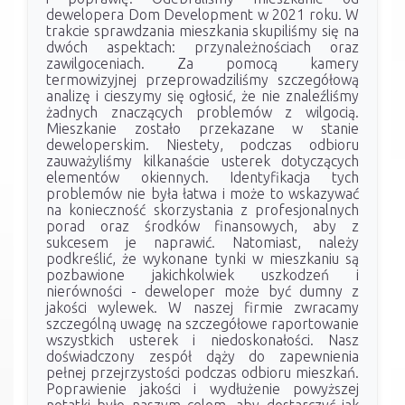
dewelopera Dom Development w 2021 roku. W
trakcie sprawdzania mieszkania skupiliśmy się na
dwóch aspektach: przynależnościach oraz
zawilgoceniach. Za pomocą kamery
termowizyjnej przeprowadziliśmy szczegółową
analizę i cieszymy się ogłosić, że nie znaleźliśmy
żadnych znaczących problemów z wilgocią.
Mieszkanie zostało przekazane w stanie
deweloperskim. Niestety, podczas odbioru
zauważyliśmy kilkanaście usterek dotyczących
elementów okiennych. Identyfikacja tych
problemów nie była łatwa i może to wskazywać
na konieczność skorzystania z profesjonalnych
porad oraz środków finansowych, aby z
sukcesem je naprawić. Natomiast, należy
podkreślić, że wykonane tynki w mieszkaniu są
pozbawione jakichkolwiek uszkodzeń i
nierówności - deweloper może być dumny z
jakości wylewek. W naszej firmie zwracamy
szczególną uwagę na szczegółowe raportowanie
wszystkich usterek i niedoskonałości. Nasz
doświadczony zespół dąży do zapewnienia
pełnej przejrzystości podczas odbioru mieszkań.
Poprawienie jakości i wydłużenie powyższej