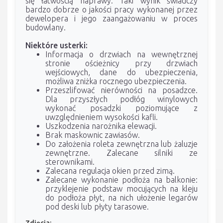
się łatwością naprawy. Taki wynik świadczy
bardzo dobrze o jakości pracy wykonanej przez
dewelopera i jego zaangażowaniu w proces
budowlany.
Niektóre usterki:
Informacja o drzwiach na wewnętrznej
stronie ościeżnicy przy drzwiach
wejściowych, dane do ubezpieczenia,
możliwa zniżka rocznego ubezpieczenia.
Przeszlifować nierówności na posadzce.
Dla przyszłych podłóg winylowych
wykonać posadzki poziomujące z
uwzględnieniem wysokości kafli.
Uszkodzenia narożnika elewacji.
Brak maskownic zawiasów.
Do założenia roleta zewnętrzna lub żaluzje
zewnętrzne. Zalecane silniki ze
sterownikami.
Zalecana regulacja okien przed zimą.
Zalecane wykonanie podłoża na balkonie:
przyklejenie podstaw mocujących na kleju
do podłoża płyt, na nich ułożenie legarów
pod deski lub płyty tarasowe.