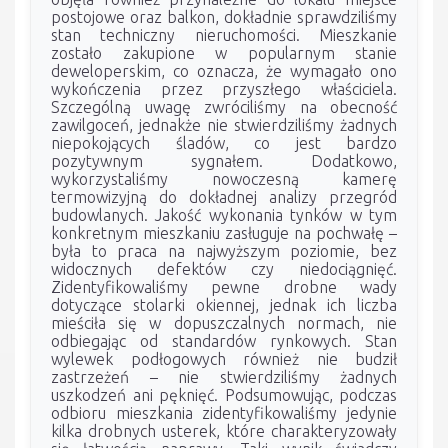
postojowe oraz balkon, dokładnie sprawdziliśmy
stan techniczny nieruchomości. Mieszkanie
zostało zakupione w popularnym stanie
deweloperskim, co oznacza, że wymagało ono
wykończenia przez przyszłego właściciela.
Szczególną uwagę zwróciliśmy na obecność
zawilgoceń, jednakże nie stwierdziliśmy żadnych
niepokojących śladów, co jest bardzo
pozytywnym sygnałem. Dodatkowo,
wykorzystaliśmy nowoczesną kamerę
termowizyjną do dokładnej analizy przegród
budowlanych. Jakość wykonania tynków w tym
konkretnym mieszkaniu zasługuje na pochwałę –
była to praca na najwyższym poziomie, bez
widocznych defektów czy niedociągnięć.
Zidentyfikowaliśmy pewne drobne wady
dotyczące stolarki okiennej, jednak ich liczba
mieściła się w dopuszczalnych normach, nie
odbiegając od standardów rynkowych. Stan
wylewek podłogowych również nie budził
zastrzeżeń – nie stwierdziliśmy żadnych
uszkodzeń ani pęknięć. Podsumowując, podczas
odbioru mieszkania zidentyfikowaliśmy jedynie
kilka drobnych usterek, które charakteryzowały