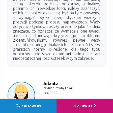
liczbą usterek podczas odbiorów, jednakże,
pomimo ich niewielkiej ilości, należy zaznaczyć,
że ich charakter okazał się być na tyle poważny,
iż wymagać będzie specjalistycznej wiedzy i
precyzji podczas procesu naprawczego. Wady
dotyczące tynków zostały ocenione jako średnio
znaczące, co oznacza, że wymagają one uwagi,
ale nie stanowią krytycznego problemu.
Zidentyfikowaliśmy również pewne wady
stolarki okiennej, jednakże ich liczba mieści się w
granicach normy określonej dla tego typu
odbiorów – nie stwierdzono ani nadmiernej, ani
niedostatecznej ilości usterek w tym zakresie.
Jolanta
Inżynier Pewny Lokal
maj 2022
call
arrow_forward_ios
ZADZWOŃ
REZERWUJ