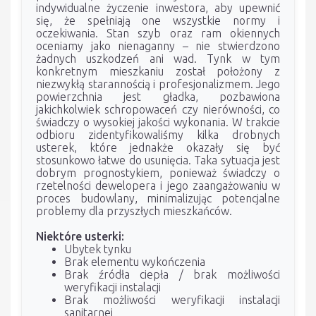
indywidualne życzenie inwestora, aby upewnić
się, że spełniają one wszystkie normy i
oczekiwania. Stan szyb oraz ram okiennych
oceniamy jako nienaganny – nie stwierdzono
żadnych uszkodzeń ani wad. Tynk w tym
konkretnym mieszkaniu został położony z
niezwykłą starannością i profesjonalizmem. Jego
powierzchnia jest gładka, pozbawiona
jakichkolwiek schropowaceń czy nierówności, co
świadczy o wysokiej jakości wykonania. W trakcie
odbioru zidentyfikowaliśmy kilka drobnych
usterek, które jednakże okazały się być
stosunkowo łatwe do usunięcia. Taka sytuacja jest
dobrym prognostykiem, ponieważ świadczy o
rzetelności dewelopera i jego zaangażowaniu w
proces budowlany, minimalizując potencjalne
problemy dla przyszłych mieszkańców.
Niektóre usterki:
Ubytek tynku
Brak elementu wykończenia
Brak źródła ciepła / brak możliwości
weryfikacji instalacji
Brak możliwości weryfikacji instalacji
sanitarnej