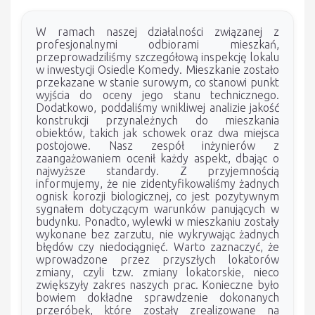
W ramach naszej działalności związanej z
profesjonalnymi odbiorami mieszkań,
przeprowadziliśmy szczegółową inspekcję lokalu
w inwestycji Osiedle Komedy. Mieszkanie zostało
przekazane w stanie surowym, co stanowi punkt
wyjścia do oceny jego stanu technicznego.
Dodatkowo, poddaliśmy wnikliwej analizie jakość
konstrukcji przynależnych do mieszkania
obiektów, takich jak schowek oraz dwa miejsca
postojowe. Nasz zespół inżynierów z
zaangażowaniem ocenił każdy aspekt, dbając o
najwyższe standardy. Z przyjemnością
informujemy, że nie zidentyfikowaliśmy żadnych
ognisk korozji biologicznej, co jest pozytywnym
sygnałem dotyczącym warunków panujących w
budynku. Ponadto, wylewki w mieszkaniu zostały
wykonane bez zarzutu, nie wykrywając żadnych
błędów czy niedociągnięć. Warto zaznaczyć, że
wprowadzone przez przyszłych lokatorów
zmiany, czyli tzw. zmiany lokatorskie, nieco
zwiększyły zakres naszych prac. Konieczne było
bowiem dokładne sprawdzenie dokonanych
przeróbek, które zostały zrealizowane na